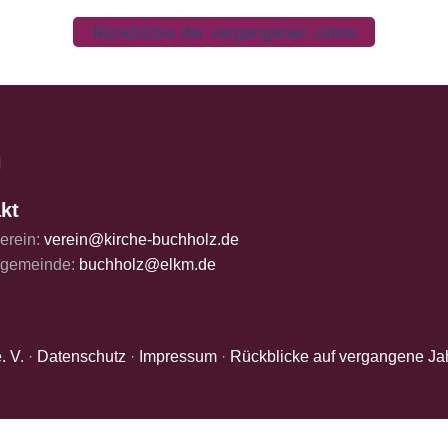
Rückblicke der vergangenen Jahre
kt
erein:
verein@kirche-buchholz.de
ngemeinde:
buchholz@elkm.de
. V.
·
Datenschutz
·
Impressum
·
Rückblicke auf vergangene Ja