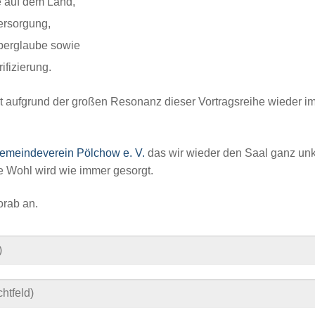
 auf dem Land,
ersorgung,
berglaube sowie
ifizierung.
et aufgrund der großen Resonanz dieser Vortragsreihe wieder i
emeindeverein Pölchow e. V.
das wir wieder den Saal ganz unk
he Wohl wird wie immer gesorgt.
orab an.